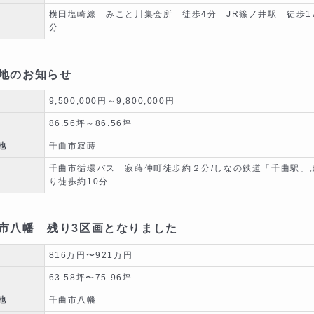
横田塩崎線 みこと川集会所 徒歩4分 JR篠ノ井駅 徒歩1
分
地のお知らせ
9,500,000円～9,800,000円
86.56坪～86.56坪
地
千曲市寂蒔
千曲市循環バス 寂蒔仲町徒歩約２分/しなの鉄道「千曲駅」
り徒歩約10分
市八幡 残り3区画となりました
816万円〜921万円
63.58坪〜75.96坪
地
千曲市八幡