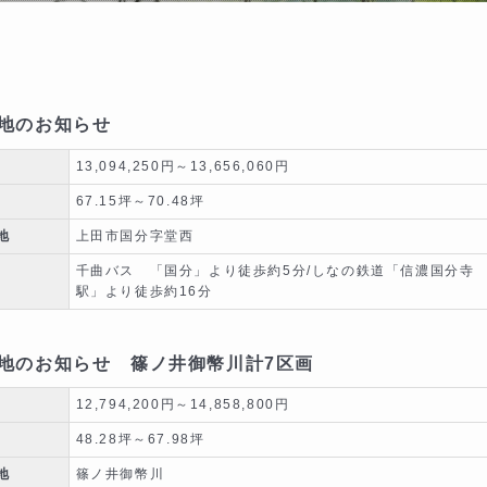
地のお知らせ
13,094,250円～13,656,060円
67.15坪～70.48坪
地
上田市国分字堂西
千曲バス 「国分」より徒歩約5分/しなの鉄道「信濃国分寺
駅」より徒歩約16分
地のお知らせ 篠ノ井御幣川計7区画
12,794,200円～14,858,800円
48.28坪～67.98坪
地
篠ノ井御幣川