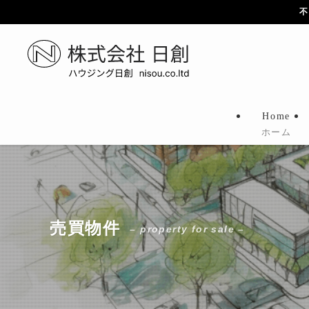
不
Home
ホーム
売買物件
– property for sale –