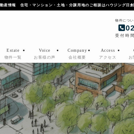
動産情報 住宅・マンション・土地・分譲用地のご相談はハウジング日
物件につい
0
受付時間：
Estate
Voice
Company
Access
物件一覧
お客様の声
会社概要
アクセス
お