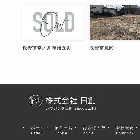
長野市篠ノ井布施五明
長野市風間
-
HOME
Estate
Voice
Company