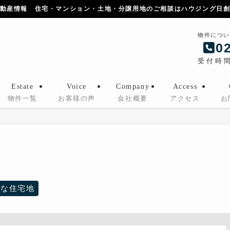
動産情報 住宅・マンション・土地・分譲用地のご相談はハウジング日
物件につい
0
受付時間：
Estate
Voice
Company
Access
物件一覧
お客様の声
会社概要
アクセス
お
静な住宅地