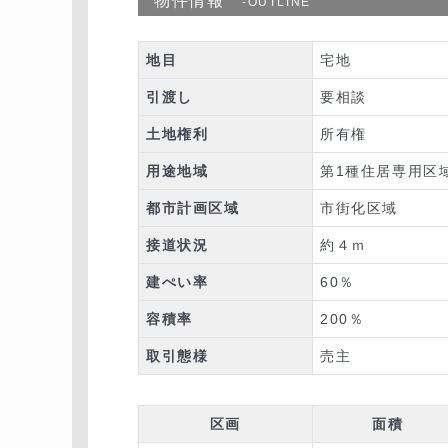
物件情報
-OUTLINE
地目
宅地
引渡し
要相談
土地権利
所有権
用途地域
第1種住居専用区
都市計画区域
市街化区域
接道状況
約４ｍ
建ぺい率
60％
容積率
200％
取引態様
売主
区画
面積