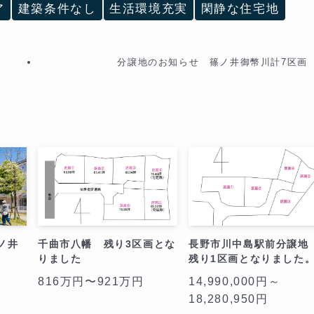
ア
建築条件なし
生活環境充実
閑静な住宅地
分譲地のお知らせ 篠ノ井御幣川計7区画
ノ井
千曲市八幡 残り3区画とな
長野市川中島駅前分譲
りました
残り1区画となりました
816万円〜921万円
14,990,000円～
18,280,950円