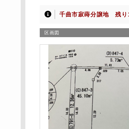
千曲市寂蒔分譲地 残り
区画図