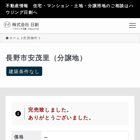
不動産情報 住宅・マンション・土地・分譲用地のご相談はハ
ウジング日創へ
ホーム
売買物件
長野市安茂里（分譲地）
建築条件なし
完売致しました。
ありがとうございました。
–
価格