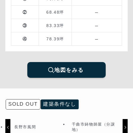
–
②
68.48坪
–
③
83.33坪
–
④
78.39坪
地図をみる
SOLD OUT
建築条件なし
千曲市鋳物師屋（分譲
長野市風間
地）