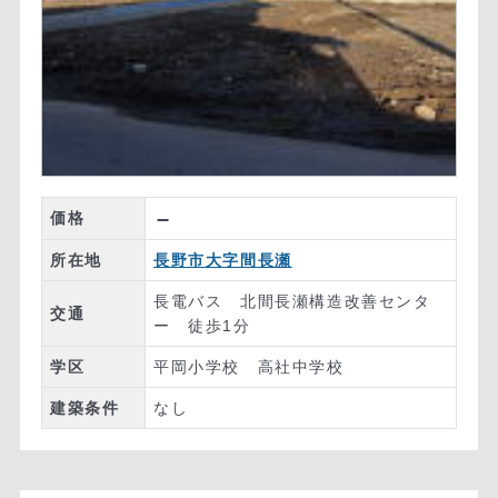
–
価格
所在地
長野市大字間長瀬
長電バス 北間長瀬構造改善センタ
交通
ー 徒歩1分
学区
平岡小学校 高社中学校
建築条件
なし