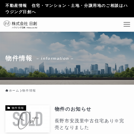
不動産情報 住宅・マンション・土地・分譲用地のご相談はハ
ウジング日創へ
物件情報
– information –
ホーム
物件情報
物件のお知らせ
物件情報
長野市安茂里中古住宅あり※完
売となりました